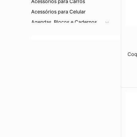
Acessórios para Carros
Acessórios para Celular
Agendas, Blocos e Cadernos
Bar e Cozinha
Bebidas
Balde de Gelo
Coq
Canecas
Canudos
Conjuntos
Copos
Coqueteleira
Cuias
Garrafas
Jarras