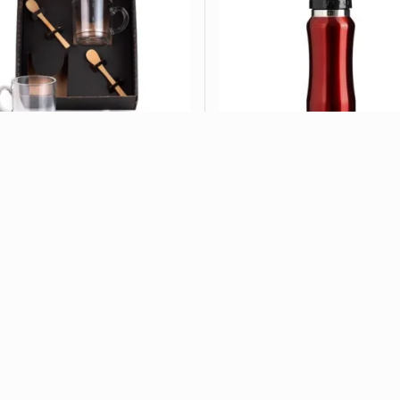
t Canecas 4 Peças CB KT-
9039...
Squeeze Inox 500ml CB 
ADD ORÇAMENTO
VER OPÇÕES