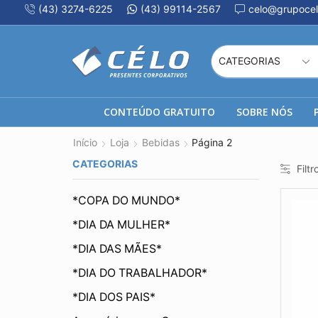
(43) 3274-6225
(43) 99114-2567
celo@grupocel
CONTEÚDO GRATUITO
SOBRE NÓS
Início
Loja
Bebidas
Página 2
CATEGORIAS
Filtr
*COPA DO MUNDO*
*DIA DA MULHER*
*DIA DAS MÃES*
*DIA DO TRABALHADOR*
*DIA DOS PAIS*