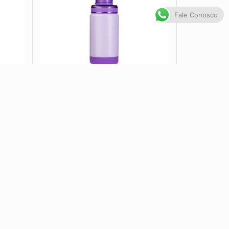
Fale Conosco
9188
Garrafa Térmica 400ml CB 9181
VER OPÇÕES