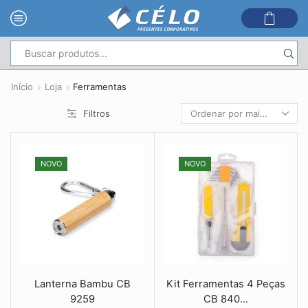
Entrada
de
Início
Loja
Ferramentas
pesquisa
Filtros
NOVO
NOVO
Lanterna Bambu CB
Kit Ferramentas 4 Peças
9259
CB 840...