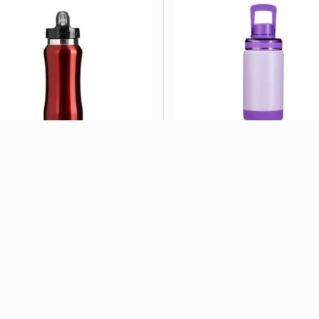
ueeze Inox 500ml CB 9188
Garrafa Térmica 400ml CB
VER OPÇÕES
VER OPÇÕES