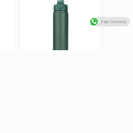
Fale Conosco
 9181
Garrafa Térmica 680ml CB
19065...
VER OPÇÕES