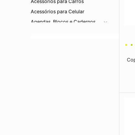
Acessórios para Carros
Acessórios para Celular
Agendas, Blocos e Cadernos
Bar e Cozinha
Bebidas
Balde de Gelo
Cop
Canecas
Canudos
Conjuntos
Copos
Coqueteleira
Cuias
Garrafas
Jarras