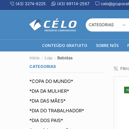
(43) 3274-6225
(43) 99114-2567
celo@grupocel
CONTEÚDO GRATUITO
SOBRE NÓS
Início
Loja
Bebidas
CATEGORIAS
Filtr
*COPA DO MUNDO*
N
*DIA DA MULHER*
*DIA DAS MÃES*
*DIA DO TRABALHADOR*
*DIA DOS PAIS*