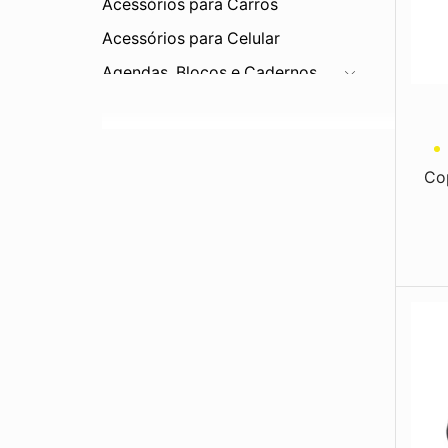
Acessórios para Carros
Acessórios para Celular
Agendas, Blocos e Cadernos
Bar e Cozinha
Bebidas
Balde de Gelo
Cop
Canecas
Canudos
Conjuntos
Copos
Coqueteleira
Cuias
Garrafas
Jarras