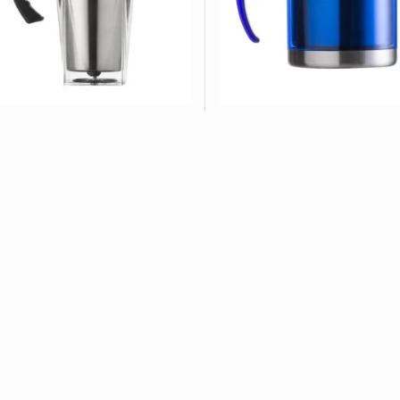
eca Acrílica 450ml CB 1071
Caneca Acrílica 400ml C
VER OPÇÕES
VER OPÇÕES