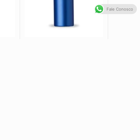
Fale Conosco
B 6520
Squeeze 600ml Alumínio CB
1248...
VER OPÇÕES