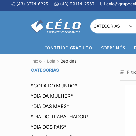
(43) 3274-6225
(43) 99114-2567
celo@grupocel
CONTEÚDO GRATUITO
SOBRE NÓS
Início
Loja
Bebidas
CATEGORIAS
Filtr
*COPA DO MUNDO*
*DIA DA MULHER*
*DIA DAS MÃES*
*DIA DO TRABALHADOR*
*DIA DOS PAIS*