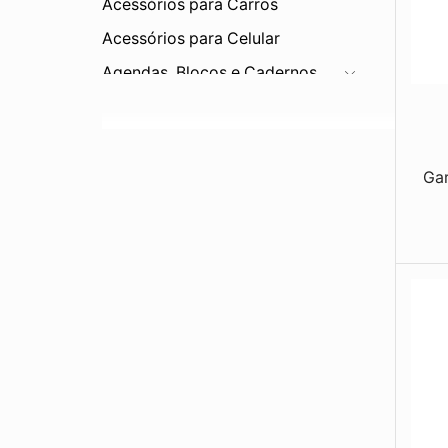
Acessórios para Carros
Acessórios para Celular
Agendas, Blocos e Cadernos
Bar e Cozinha
Bebidas
Balde de Gelo
Gar
Canecas
Canudos
Conjuntos
Copos
Coqueteleira
Cuias
Garrafas
Jarras