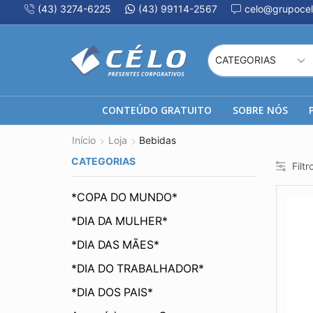
(43) 3274-6225
(43) 99114-2567
celo@grupocel
CONTEÚDO GRATUITO
SOBRE NÓS
Início
Loja
Bebidas
CATEGORIAS
Filtr
*COPA DO MUNDO*
*DIA DA MULHER*
*DIA DAS MÃES*
*DIA DO TRABALHADOR*
*DIA DOS PAIS*