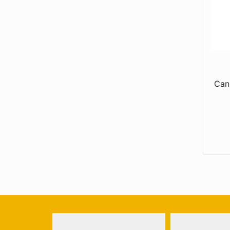
Linha Pet
Linha Premium
Linha Verão
Linha Viagem
Mochilas e Nécessaires
Can
Óculos
Réguas
Relógios
Roupas e Acessórios
Toalhas e Mantas