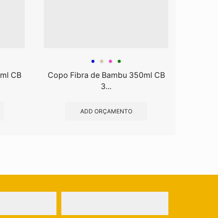
0ml CB
Copo Fibra de Bambu 350ml CB
Copo F
3...
ADD ORÇAMENTO