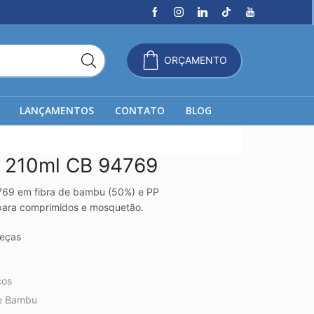
ORÇAMENTO
LANÇAMENTOS
CONTATO
BLOG
l 210ml CB 94769
4769 em fibra de bambu (50%) e PP
para comprimidos e mosquetão.
eças
cos
de Bambu