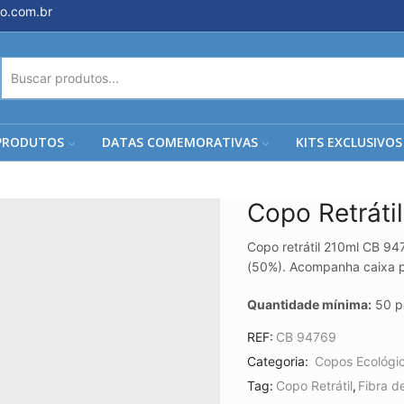
o.com.br
ENTRADA
DE
PESQUISA
PRODUTOS
DATAS COMEMORATIVAS
KITS EXCLUSIVOS
Copo Retráti
Copo retrátil 210ml CB 9
(50%). Acompanha caixa 
Quantidade mínima:
50 p
REF:
CB 94769
Categoria:
Copos Ecológi
Tag:
Copo Retrátil
,
Fibra 