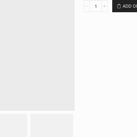
Copo
ADD 
Retrátil
210ml
CB
94769
quantidade