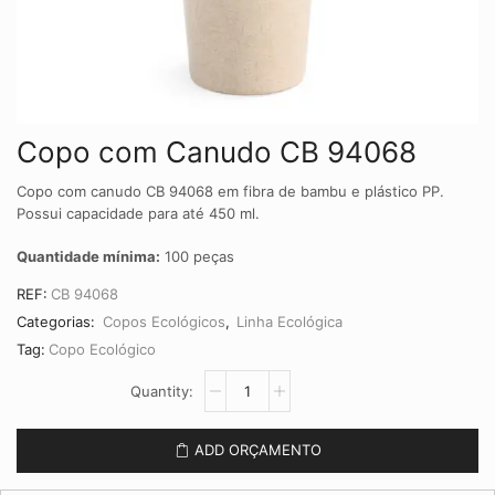
Copo com Canudo CB 94068
Copo com canudo CB 94068 em fibra de bambu e plástico PP.
Possui capacidade para até 450 ml.
Quantidade mínima:
100 peças
REF:
CB 94068
Categorias:
Copos Ecológicos
,
Linha Ecológica
Tag:
Copo Ecológico
Copo
com
Canudo
CB
ADD ORÇAMENTO
94068
quantidade