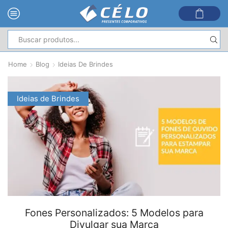
Entrada
de
Home
Blog
Ideias De Brindes
pesquisa
Ideias de Brindes
Fones Personalizados: 5 Modelos para
Divulgar sua Marca