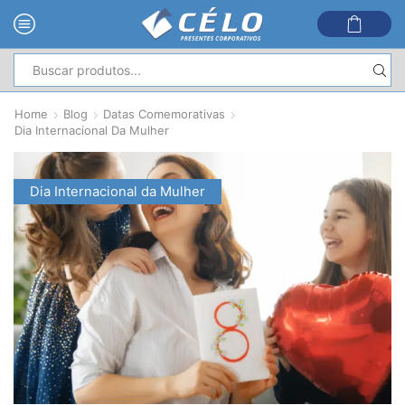
Entrada
de
Home
Blog
Datas Comemorativas
pesquisa
Dia Internacional Da Mulher
Dia Internacional da Mulher