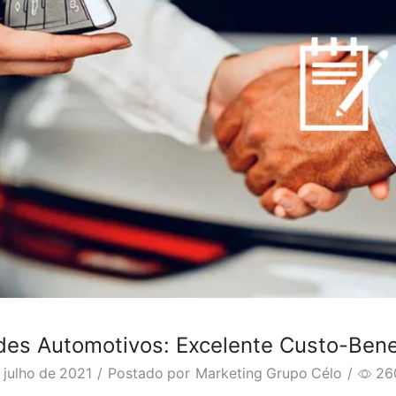
des Automotivos: Excelente Custo-Bene
 julho de 2021
/
Postado por
Marketing Grupo Célo
/
26