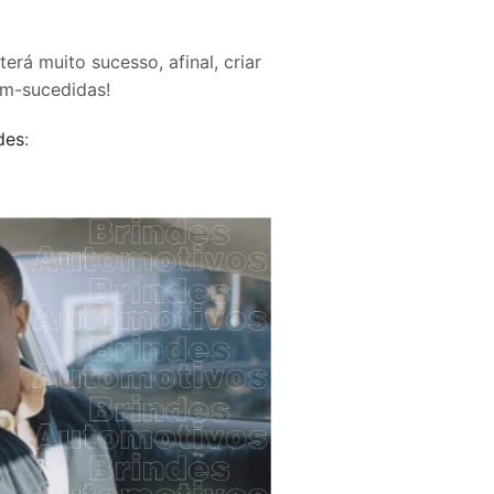
rá muito sucesso, afinal, criar
em-sucedidas!
des
: