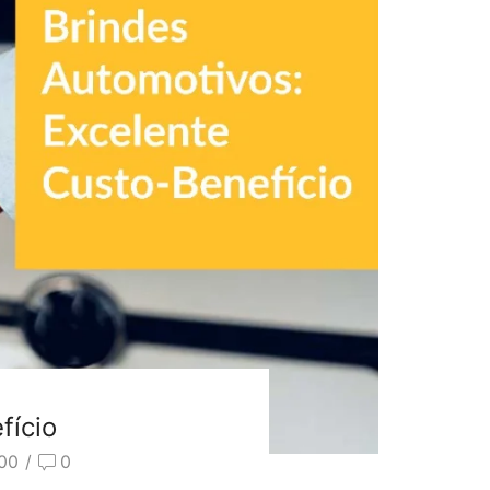
fício
00
/
0