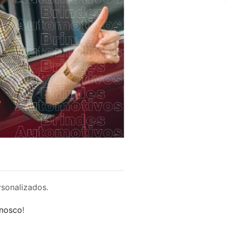
rsonalizados.
onosco
!