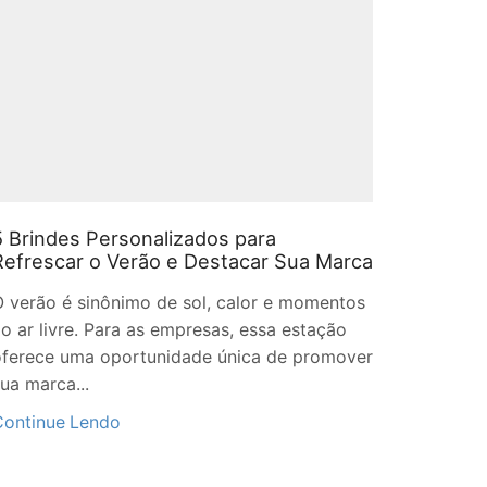
5 Brindes Personalizados para
Brinde
Refrescar o Verão e Destacar Sua Marca
Destac
 verão é sinônimo de sol, calor e momentos
A AGRIS
o ar livre. Para as empresas, essa estação
agrícola
oferece uma oportunidade única de promover
fortalec
ua marca...
marcas n
com...
Continue Lendo
Continu