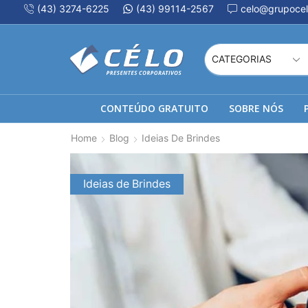
(43) 3274-6225
(43) 99114-2567
celo@grupocel
CONTEÚDO GRATUITO
SOBRE NÓS
Home
Blog
Ideias De Brindes
Ideias de Brindes