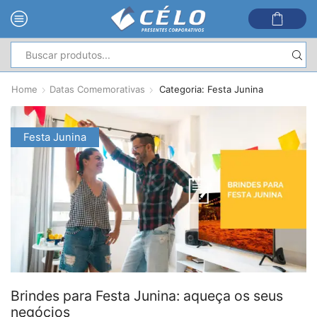
Entrada
de
Home
Datas Comemorativas
Categoria: Festa Junina
pesquisa
Festa Junina
Brindes para Festa Junina: aqueça os seus
negócios