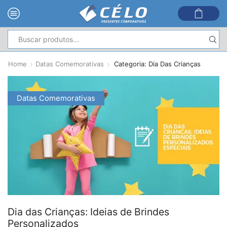
Entrada
de
Home
Datas Comemorativas
Categoria: Dia Das Crianças
pesquisa
Datas Comemorativas
Dia das Crianças: Ideias de Brindes
Personalizados