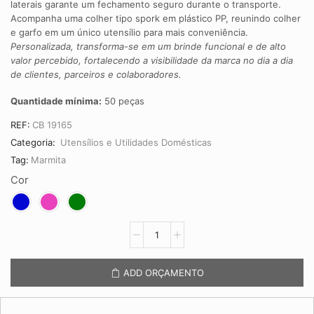
laterais garante um fechamento seguro durante o transporte.
Acompanha uma colher tipo spork em plástico PP, reunindo colher
e garfo em um único utensílio para mais conveniência.
Personalizada, transforma-se em um brinde funcional e de alto
valor percebido, fortalecendo a visibilidade da marca no dia a dia
de clientes, parceiros e colaboradores.
Quantidade mínima:
50 peças
REF:
CB 19165
Categoria:
Utensílios e Utilidades Domésticas
Tag:
Marmita
Cor
Marmita
Hermética
Plástico
1L
ADD ORÇAMENTO
CB
19165
quantidade