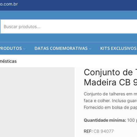
o.com.br
ENTRADA
DE
PESQUISA
PRODUTOS
DATAS COMEMORATIVAS
KITS EXCLUSIVOS
omésticas
Conjunto de 
Madeira CB 
Conjunto de talheres em 
faca e colher. Incluso gua
Fornecido em bolsa de pap
Quantidade mínima:
100 
REF:
CB 94077