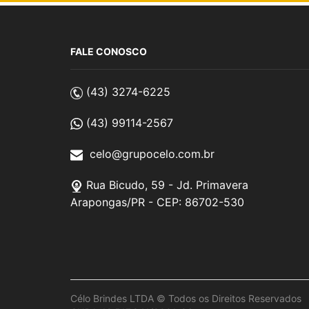
FALE CONOSCO
(43) 3274-6225
(43) 99114-2567
celo@grupocelo.com.br
Rua Bicudo, 59 - Jd. Primavera
Arapongas/PR - CEP: 86702-530
Célo Brindes LTDA © Todos os Direitos Reservados