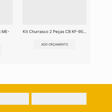
B ME-
Kit Churrasco 2 Peças CB KF-90...
Kit Chur
ADD ORÇAMENTO