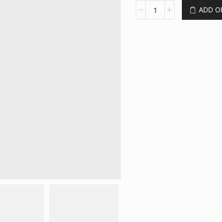
Kit
ADD 
Churrasco
2
Peças
CB
7443
quantidade