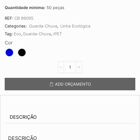
Quantidade mínima:
50 peças
REF:
CB 99095
Categorias:
Guarda-Chuva
,
Linha Ecológica
Tag:
Eco
,
Guarda-Chuva
,
rPET
Cor
Guarda-
Chuva
em
rPET
ADD ORÇAMENTO
CB
99095
quantidade
DESCRIÇÃO
DESCRIÇÃO