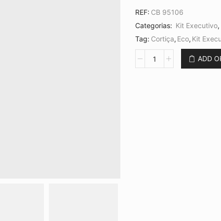
REF:
CB 95106
Categorias:
Kit Executivo
Tag:
Cortiça
,
Eco
,
Kit Execu
Conjunto
ADD 
Caneta
e
Chaveiro
CB
95106
quantidade