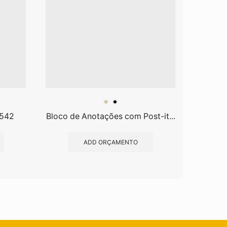
8542
Bloco de Anotações com Post-it...
Bloco de
ADD ORÇAMENTO