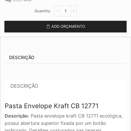
Pasta
Envelope
Kraft
CB
ADD ORÇAMENTO
12771
quantidade
DESCRIÇÃO
DESCRIÇÃO
Pasta Envelope Kraft CB 12771
Descrição:
Pasta envelope kraft CB 12771 ecológica,
possui abertura superior fixada por um botão
imãtizado. Detalhes costurados nas laterais.