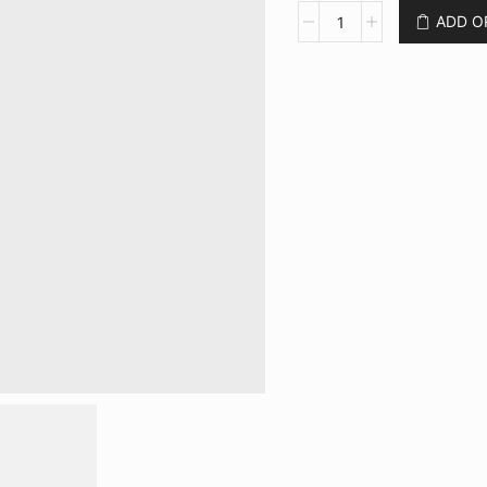
Caneta
ADD 
Bambu
CB
2270
quantidade