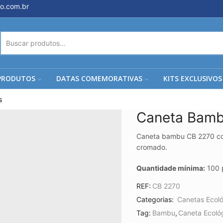
o.com.br
ENTRADA
DE
PESQUISA
PRODUTOS
DATAS COMEMORATIVAS
KITS EXCLUSIVOS
s
Caneta Bamb
Caneta bambu CB 2270 com 
cromado.
Quantidade mínima:
100 
REF:
CB 2270
Categorias:
Canetas Ecol
Tag:
Bambu
,
Caneta Ecoló