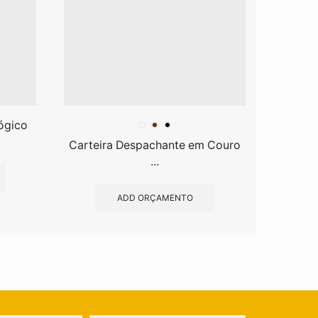
ógico
Carteira Despachante em Couro
Copo F
...
ADD ORÇAMENTO