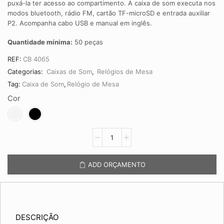
puxá-la ter acesso ao compartimento. A caixa de som executa nos
modos bluetooth, rádio FM, cartão TF-microSD e entrada auxiliar
P2. Acompanha cabo USB e manual em inglês.
Quantidade mínima:
50 peças
REF:
CB 4065
Categorias:
Caixas de Som
,
Relógios de Mesa
Tag:
Caixa de Som
,
Relógio de Mesa
Cor
Caixa
de
Som
Multimídia
ADD ORÇAMENTO
com
Relógio
CB
4065
quantidade
DESCRIÇÃO