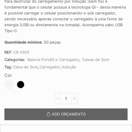
Para desfrutar do carregamento por indução (sem fio) é
fundamental que o celular possua a tecnologia QI – desta maneira
é possível carregar o celular posicionando-o sob carregador,
sendo necessário apenas conectar o carregador à uma fonte de
energia (USB ou diretamente na tomada). Acompanha cabo USB
Tipo-C.
Quantidade mínima:
50 peças
REF:
CB 4359
Categorias:
Bateria Portátil e Carregador
,
Caixas de Som
Tag:
Caixa de Som
,
Carregador
,
Indução
Cor
Caixa
de
Som
com
ADD ORÇAMENTO
Carregador
por
Indução