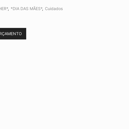
HER*
,
*DIA DAS MÃES*
,
Cuidados
ORÇAMENTO