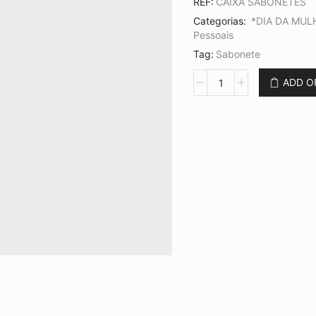
REF:
CAIXA SABONETES
Categorias:
*DIA DA MUL
Pessoais
Tag:
Sabonete
Caixa
ADD 
de
Sabonetes
Formato
Coração
quantidade