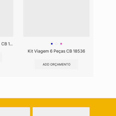
CB 1...
Kit Viagem 6 Peças CB 18536
Spray
ADD ORÇAMENTO