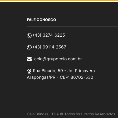
FALE CONOSCO
(43) 3274-6225
(43) 99114-2567
celo@grupocelo.com.br
Rua Bicudo, 59 - Jd. Primavera
Arapongas/PR - CEP: 86702-530
Célo Brindes LTDA © Todos os Direitos Reservados