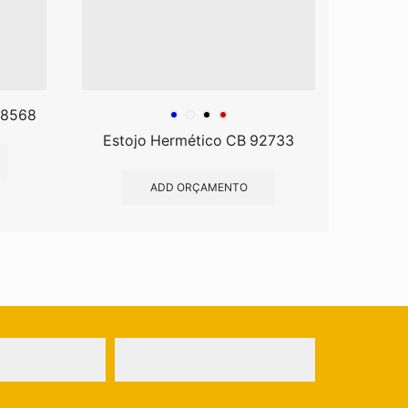
18568
Estojo Hermético CB 92733
Porta
ADD ORÇAMENTO