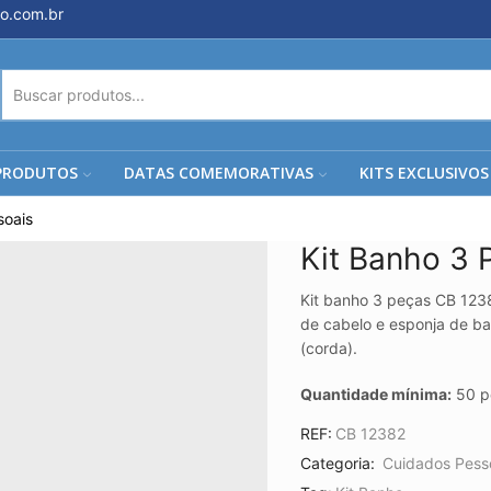
o.com.br
ENTRADA
DE
PESQUISA
PRODUTOS
DATAS COMEMORATIVAS
KITS EXCLUSIVOS
soais
Kit Banho 3
Kit banho 3 peças CB 1238
de cabelo e esponja de b
(corda).
Quantidade mínima:
50 pe
REF:
CB 12382
Categoria:
Cuidados Pess