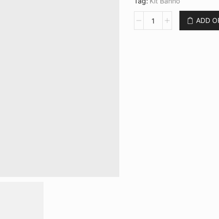
Tag:
Kit Banho
Kit
ADD 
Banho
3
Peças
CB
12382
quantidade