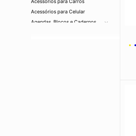
Acessórios para Carros
Acessórios para Celular
Agendas, Blocos e Cadernos
Bar e Cozinha
Bebidas
Bonés e Viseiras
Brinquedos
Canetas e Lapiseiras
Carteiras
Chapéus
Chaveiros
Corda
Diversos
Eletrônicos