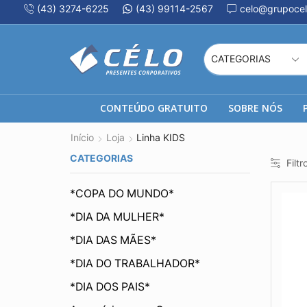
(43) 3274-6225
(43) 99114-2567
celo@grupocel
CONTEÚDO GRATUITO
SOBRE NÓS
Início
Loja
Linha KIDS
CATEGORIAS
Filtr
*COPA DO MUNDO*
*DIA DA MULHER*
*DIA DAS MÃES*
*DIA DO TRABALHADOR*
*DIA DOS PAIS*