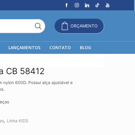
ORÇAMENTO
LANÇAMENTOS
CONTATO
BLOG
ca CB 58412
 nylon 600D. Possui alça ajustável e
os.
eças
as
,
Linha KIDS