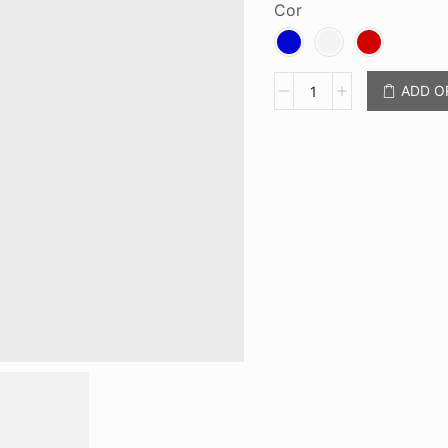
Cor
Bolsa
ADD 
Térmica
CB
58412
quantidade