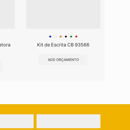
etora
Kit de Escrita CB 93566
Lápis 
ADD ORÇAMENTO