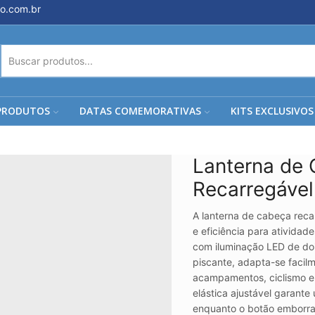
o.com.br
ENTRADA
DE
PESQUISA
PRODUTOS
DATAS COMEMORATIVAS
KITS EXCLUSIVOS
Lanterna de
Recarregáve
A lanterna de cabeça reca
e eficiência para atividad
com iluminação LED de doi
piscante, adapta-se facilme
acampamentos, ciclismo e o
elástica ajustável garante
enquanto o botão emborra