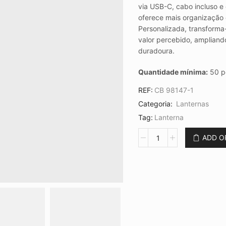
via USB-C, cabo incluso e
oferece mais organização e
Personalizada, transforma
valor percebido, ampliando
duradoura.
Quantidade mínima:
50 p
REF:
CB 98147-1
Categoria:
Lanternas
Tag:
Lanterna
Lanterna
ADD 
de
Cabeça
Recarregável
CB
9251
quantidade