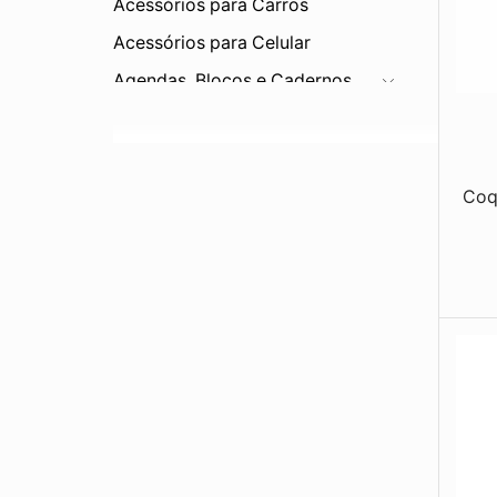
Acessórios para Carros
Acessórios para Celular
Agendas, Blocos e Cadernos
Bar e Cozinha
Bebidas
Bonés e Viseiras
Coq
Brinquedos
Canetas e Lapiseiras
Carteiras
Chapéus
Chaveiros
Corda
Diversos
Eletrônicos