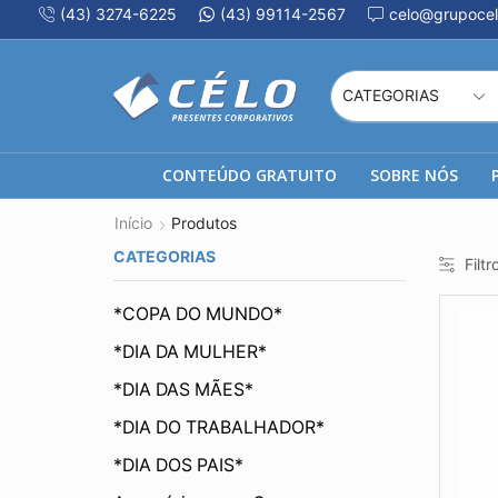
(43) 3274-6225
(43) 99114-2567
celo@grupocel
CONTEÚDO GRATUITO
SOBRE NÓS
Início
Produtos
CATEGORIAS
Filtr
*COPA DO MUNDO*
*DIA DA MULHER*
*DIA DAS MÃES*
*DIA DO TRABALHADOR*
*DIA DOS PAIS*