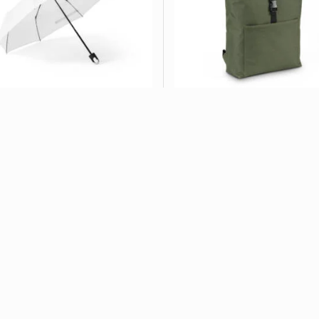
Guarda-Chuva CB 99092
Mochila para Notebook 17,
VER OPÇÕES
VER OPÇÕES