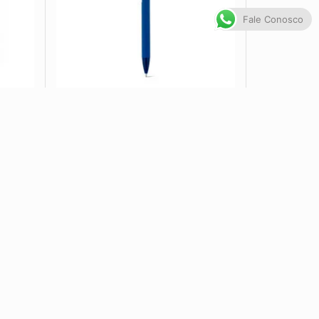
Fale Conosco
3R...
Caneta Metal CB 91944
VER OPÇÕES