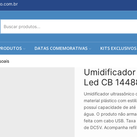
o.com.br
ENTRADA
DE
PESQUISA
PRODUTOS
DATAS COMEMORATIVAS
KITS EXCLUSIVOS
soais
Umidificador
Led CB 1448
Umidificador ultrassônic
material plástico com estil
possuí capacidade de até
água. O produto não armaz
feita com cabo USB. Taxa
de DC5V. Acompanha refil 