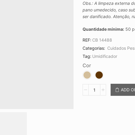
Obs.: A limpeza externa d
pano umedecido, caso sub
ser danificado. Atenção, n
Quantidade mínima:
50 p
REF:
CB 14488
Categorias:
Cuidados Pes
Tag:
Umidificador
Cor
Umidificador
ADD 
Ultrassônico
com
Led
CB
14488
quantidade