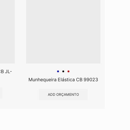
CB JL-
Munhequeira Elástica CB 99023
Almof
ADD ORÇAMENTO