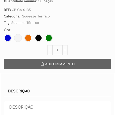
Quantidade mínima:
50 peças
REF:
CB GA 9135
Categoria:
Squeeze Térmico
Tag:
Squeeze Térmico
Cor
Squeeze
Térmico
750ml
CB
ADD ORÇAMENTO
GA
9135
quantidade
DESCRIÇÃO
DESCRIÇÃO