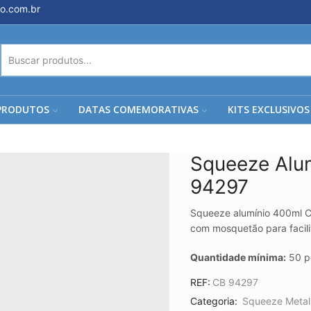
o.com.br
ENTRADA
DE
PESQUISA
PRODUTOS
DATAS COMEMORATIVAS
KITS EXCLUSIVOS
Squeeze Alu
94297
Squeeze alumínio 400ml 
com mosquetão para facilit
Quantidade mínima:
50 p
REF:
CB 94297
Categoria:
Squeeze Metal