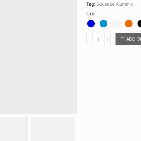
Tag:
Squeeze Alumínio
Cor
Squeeze
ADD 
Alumínio
400ml
CB
94297
quantidade