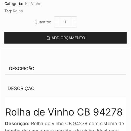
Categoria:
Kit Vinho
Tag:
Rolha
Rolha
de
Vinho
CB
ADD ORÇAMENTO
94278
quantidade
DESCRIÇÃO
DESCRIÇÃO
Rolha de Vinho CB 94278
Descrição:
Rolha de vinho CB 94278 com sistema de
bomba de vácuo para garrafas de vinho. Ideal para