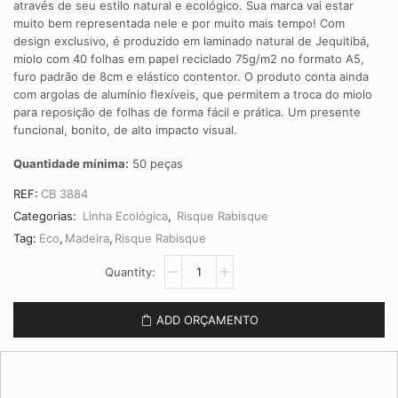
através de seu estilo natural e ecológico. Sua marca vai estar
muito bem representada nele e por muito mais tempo! Com
design exclusivo, é produzido em laminado natural de Jequitibá,
miolo com 40 folhas em papel reciclado 75g/m2 no formato A5,
furo padrão de 8cm e elástico contentor. O produto conta ainda
com argolas de alumínio flexíveis, que permitem a troca do miolo
para reposição de folhas de forma fácil e prática. Um presente
funcional, bonito, de alto impacto visual.
Quantidade mínima:
50 peças
REF:
CB 3884
Categorias:
Linha Ecológica
,
Risque Rabisque
Tag:
Eco
,
Madeira
,
Risque Rabisque
Risque
Rabisque
com
Caneta
ADD ORÇAMENTO
CB
3884
quantidade