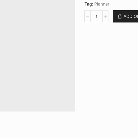
Tag:
Planner
Planner
ADD 
Capa
Flores
Rosas
CB
LG
3498
quantidade