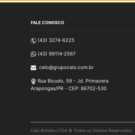
FALE CONOSCO
(43) 3274-6225
(43) 99114-2567
celo@grupocelo.com.br
Rua Bicudo, 59 - Jd. Primavera
Arapongas/PR - CEP: 86702-530
Célo Brindes LTDA © Todos os Direitos Reservados