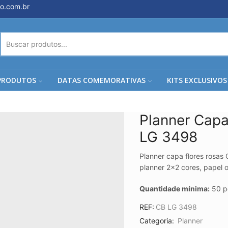
o.com.br
ENTRADA
DE
PESQUISA
PRODUTOS
DATAS COMEMORATIVAS
KITS EXCLUSIVOS
Planner Capa
LG 3498
Planner capa flores rosas
planner 2×2 cores, papel 
Quantidade mínima:
50 pe
REF:
CB LG 3498
Categoria:
Planner