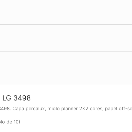
B LG 3498
3498. Capa percalux, miolo planner 2×2 cores, papel off-s
lo de 10)