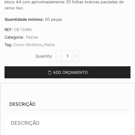
bloco A4 com aproximadamente 20 folhas brancas pautadas de
verso liso.
Quantidade mínima:
50 peças
REF:
CB 13486
Categoria:
Pastas
Tag:
Couro Sintético
,
Pasta
Pasta
Convenção
de
Couro
ADD ORÇAMENTO
Sintético
CB
13486
quantidade
DESCRIÇÃO
DESCRIÇÃO