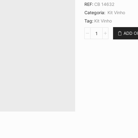
REF:
CB 14632
Categoria:
Kit Vinho
Tag:
Kit Vinho
Kit
ADD 
Vinho
4
Peças
CB
14632
quantidade