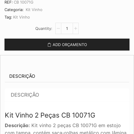
REF:
CB 10071G
Categoria:
Kit Vinho
Tag:
Kit Vinho
Kit
Vinho
2
Peças
ADD ORÇAMENTO
CB
10071G
quantidade
DESCRIÇÃO
DESCRIÇÃO
Kit Vinho 2 Peças CB 10071G
Descrição:
Kit vinho 2 peças CB 10071G em estojo
com tampa, contém saca-rolhas metálico com lâmina