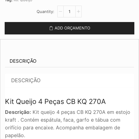
Kit
Queijo
4
Peças
ADD ORÇAMENTO
CB
KQ
270A
quantidade
DESCRIÇÃO
DESCRIÇÃO
Kit Queijo 4 Peças CB KQ 270A
Descrição:
Kit queijo 4 peças CB KQ 270A em estojo
kraft . Contém espátula, faca, garfo e tábua com
orifício para encaixe. Acompanha embalagem de
papelão.