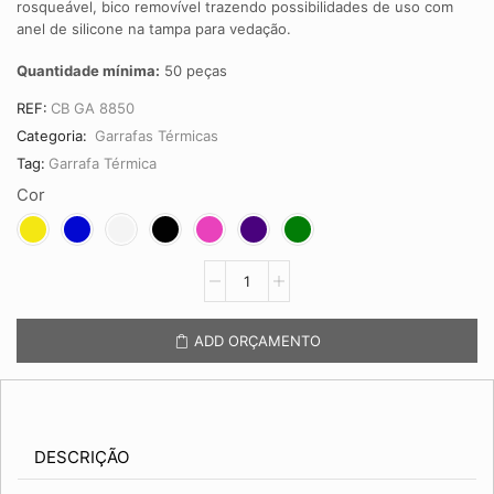
rosqueável, bico removível trazendo possibilidades de uso com
anel de silicone na tampa para vedação.
Quantidade mínima:
50 peças
REF:
CB GA 8850
Categoria:
Garrafas Térmicas
Tag:
Garrafa Térmica
Cor
Garrafa
Térmica
em
Inox
ADD ORÇAMENTO
CB
GA
8850
quantidade
DESCRIÇÃO