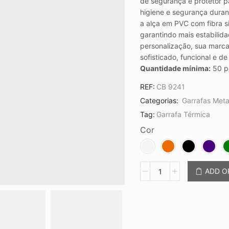
de segurança e protetor p
higiene e segurança duran
a alça em PVC com fibra s
garantindo mais estabilida
personalização, sua marca
sofisticado, funcional e de
Quantidade mínima:
50 p
REF:
CB 9241
Categorias:
Garrafas Meta
Tag:
Garrafa Térmica
Cor
Garrafa
ADD 
Térmica
550ml
CB
9241
quantidade