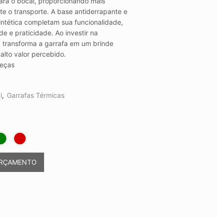
ara o bocal, proporcionando mais
te o transporte. A base antiderrapante e
intética completam sua funcionalidade,
de e praticidade. Ao investir na
 transforma a garrafa em um brinde
 alto valor percebido.
eças
l
,
Garrafas Térmicas
ORÇAMENTO