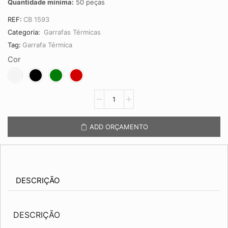
Quantidade mínima:
50 peças
REF:
CB 1593
Categoria:
Garrafas Térmicas
Tag:
Garrafa Térmica
Cor
Garrafa
Térmica
1.4
Litros
ADD ORÇAMENTO
CB
1593
quantidade
DESCRIÇÃO
DESCRIÇÃO