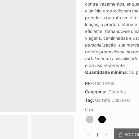
contra vazamentos, enquan
alumínio proporcionam mai
prender a garrafa em dife
louças, o produto oferece
eficiente, tornando-se um
viagens, caminhadas e uso
personalização, sua marca 
brinde promocional modern
fortalecendo a visibilidad
e de uso recorrente.
Quantidade mínima:
50 p
REF:
CB 19169
Categoria:
Garrafas
Tag:
Garrafa Dobrável
Cor
Garrafa
ADD 
Retrátil