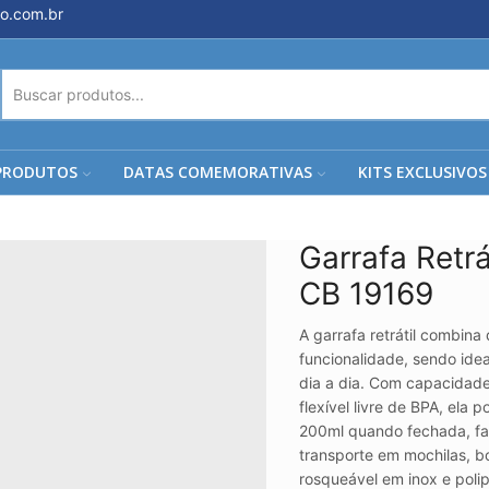
o.com.br
ENTRADA
DE
PESQUISA
PRODUTOS
DATAS COMEMORATIVAS
KITS EXCLUSIVOS
Garrafa Retrá
CB 19169
A garrafa retrátil combina
funcionalidade, sendo ide
dia a dia. Com capacidade
flexível livre de BPA, el
200ml quando fechada, fa
transporte em mochilas, b
rosqueável em inox e poli