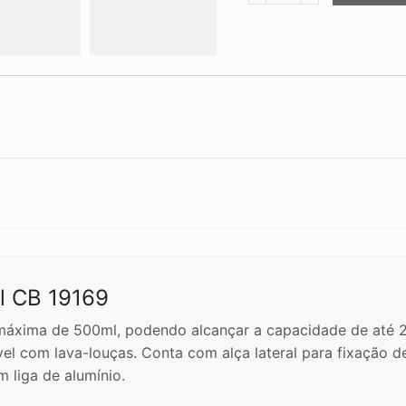
Silicone
500ml
CB
19169
quantidade
ml CB 19169
máxima de 500ml, podendo alcançar a capacidade de até 2
tível com lava-louças. Conta com alça lateral para fixação
 liga de alumínio.