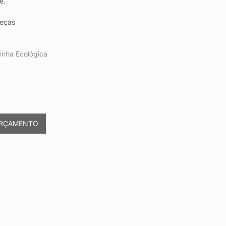
e.
eças
inha Ecológica
ORÇAMENTO