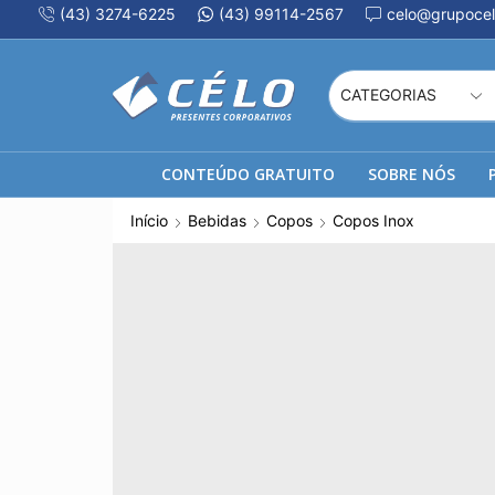
(43) 3274-6225
(43) 99114-2567
celo@grupocel
CONTEÚDO GRATUITO
SOBRE NÓS
Início
Bebidas
Copos
Copos Inox