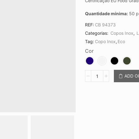
Certificação EU Food Grad
Quantidade mínima:
50 p
REF:
CB 94373
Categorias:
Copos Inox
,
L
Tag:
Copo Inox
,
Eco
Cor
Copo
ADD 
Inox
1,3L
CB
94373
quantidade