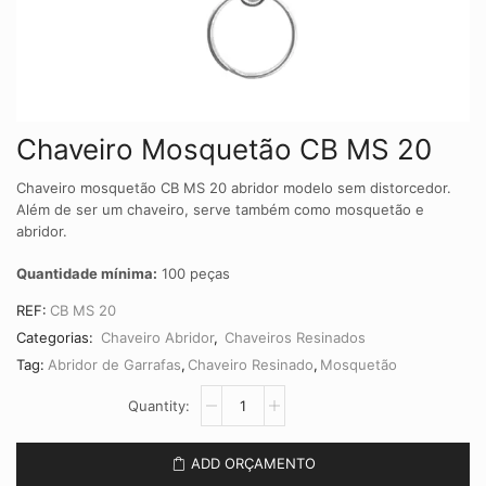
Chaveiro Mosquetão CB MS 20
Chaveiro mosquetão CB MS 20 abridor modelo sem distorcedor.
Além de ser um chaveiro, serve também como mosquetão e
abridor.
Quantidade mínima:
100 peças
REF:
CB MS 20
Categorias:
Chaveiro Abridor
,
Chaveiros Resinados
Tag:
Abridor de Garrafas
,
Chaveiro Resinado
,
Mosquetão
Chaveiro
Mosquetão
CB
MS
ADD ORÇAMENTO
20