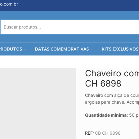
o.com.br
ENTRADA
DE
PESQUISA
PRODUTOS
DATAS COMEMORATIVAS
KITS EXCLUSIVOS
Chaveiro co
CH 6898
Chaveiro com alça de cou
argolas para chave. Acom
Quantidade mínima:
50 p
REF:
CB CH 6898