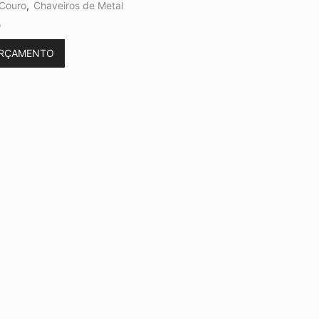
 Couro
,
Chaveiros de Metal
o
ORÇAMENTO