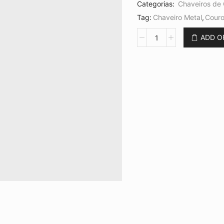
Categorias:
Chaveiros de
Tag:
Chaveiro Metal
,
Cour
Chaveiro
ADD 
com
Alça
de
Couro
CB
CH
6898
quantidade