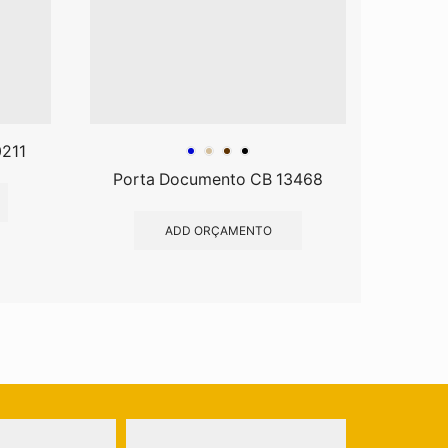
0211
Po
Porta Documento CB 13468
ADD ORÇAMENTO