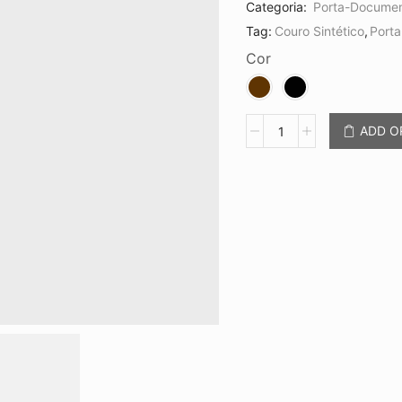
Categoria:
Porta-Docume
Tag:
Couro Sintético
,
Port
Cor
Carteira
ADD 
Porta
Documento
CB
13404
quantidade