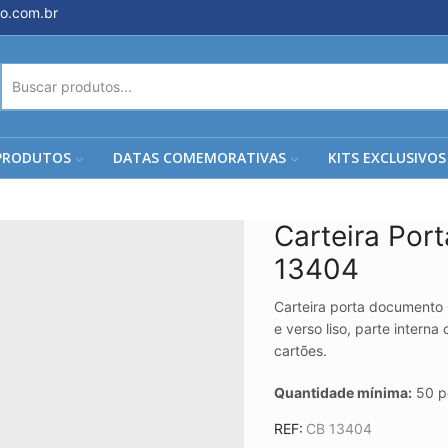
o.com.br
ENTRADA
DE
PESQUISA
PRODUTOS
DATAS COMEMORATIVAS
KITS EXCLUSIVOS
Carteira Po
13404
Carteira porta documento 
e verso liso, parte interna
cartões.
Quantidade mínima:
50 p
REF:
CB 13404