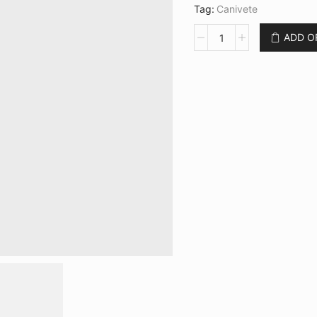
Tag:
Canivete
Canivete
ADD 
3''
com
Cabo
Plástico
CB
CN-
01140
quantidade