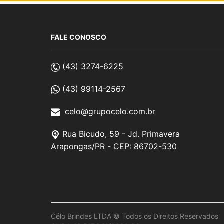
FALE CONOSCO
(43) 3274-6225
(43) 99114-2567
celo@grupocelo.com.br
Rua Bicudo, 59 - Jd. Primavera
Arapongas/PR - CEP: 86702-530
Célo Brindes LTDA © Todos os Direitos Reservados