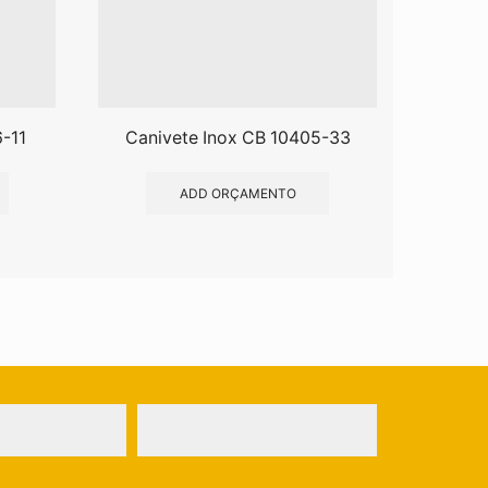
-11
Canivete Inox CB 10405-33
Can
ADD ORÇAMENTO