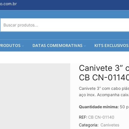
o.com.br
ENTRADA
DE
PESQUISA
PRODUTOS
DATAS COMEMORATIVAS
KITS EXCLUSIVOS
Canivete 3” 
CB CN-0114
Canivete 3” com cabo plá
aço inox. Acompanha caixa
Quantidade mínima:
50 p
REF:
CB CN-01140
Categoria:
Canivetes