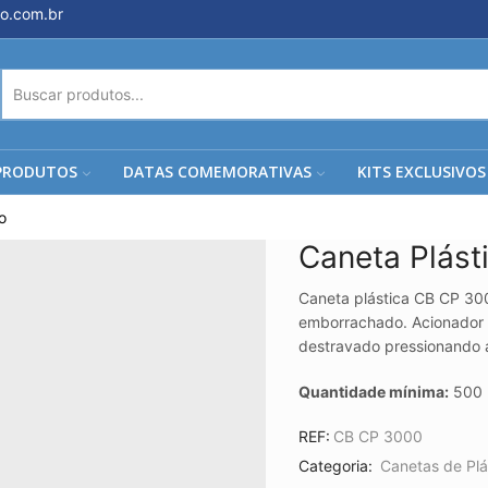
o.com.br
ENTRADA
DE
PESQUISA
PRODUTOS
DATAS COMEMORATIVAS
KITS EXCLUSIVOS
o
Caneta Plás
Caneta plástica CB CP 30
emborrachado. Acionador pl
destravado pressionando a 
Quantidade mínima:
500 
REF:
CB CP 3000
Categoria:
Canetas de Plá