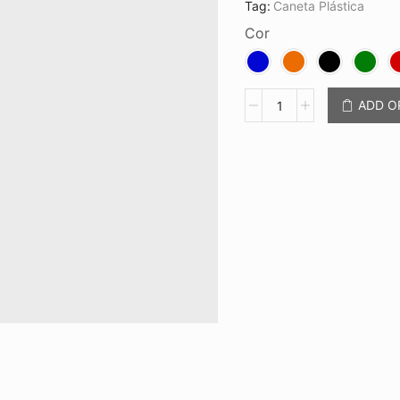
Tag:
Caneta Plástica
Cor
Caneta
ADD 
Plástica
CB
CP
3000
quantidade