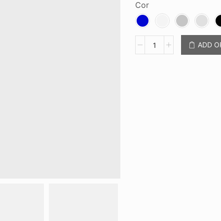
Cor
Caneta
ADD 
Metal
CB
8160A
quantidade