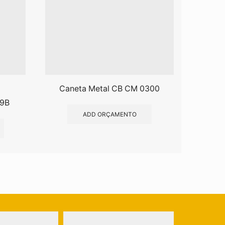
Caneta Metal CB CM 0300
89B
Caneta 
ADD ORÇAMENTO