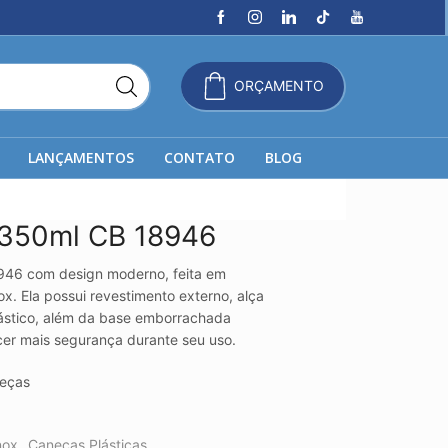
ORÇAMENTO
LANÇAMENTOS
CONTATO
BLOG
 350ml CB 18946
946 com design moderno, feita em
nox. Ela possui revestimento externo, alça
ástico, além da base emborrachada
cer mais segurança durante seu uso.
eças
nox
,
Canecas Plásticas