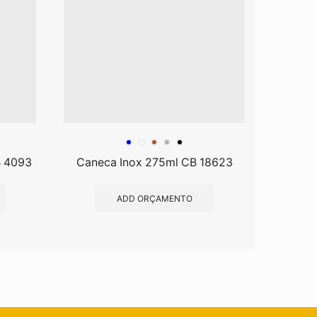
B 4093
Caneca Inox 275ml CB 18623
Cane
ADD ORÇAMENTO