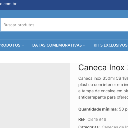
o.com.br
ENTRADA
DE
PESQUISA
PRODUTOS
DATAS COMEMORATIVAS
KITS EXCLUSIVOS
Caneca Inox
Caneca inox 350ml CB 18
plástico com interior em i
e tampa de encaixe em pl
antiderrapante para ofere
Quantidade mínima:
50 p
REF:
CB 18946
Categorias:
Canecas de I