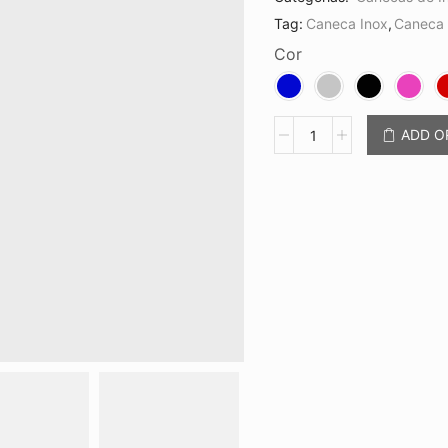
Tag:
Caneca Inox
,
Caneca 
Cor
Caneca
ADD 
Inox
350ml
CB
18946
quantidade