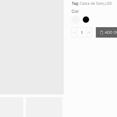
Tag:
Caixa de Som
,
LED
Cor
Caixa
ADD 
de
Som
Multimídia
com
Led
CB
5039
quantidade